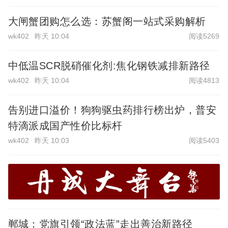
大闸蟹团购怎么选：苏蟹阁一站式采购解析
wk402
昨天 10:04
阅读5269
中低温SCR脱硝催化剂:焦化钢铁减排新路径
wk402
昨天 10:04
阅读4813
告别进口溢价！狗狗驱虫药排行榜出炉，普安
特滴派成国产性价比标杆
wk402
昨天 10:03
阅读5403
郸城：党旗引领“政法蓝”走出善治新路径