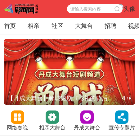
首页
相亲
社区
大舞台
招聘
视
【丹成大舞台】郸城短剧《彩礼的背后
4
/
5
网络春晚
相亲大舞台
丹成大舞台
宣传专题片