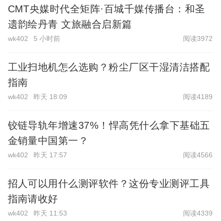
CMT央媒时代全矩阵·百城千媒传播台：和圣
遗韵绘丹青 文旅融合启新篇
wk402
5 小时前
阅读3972
工业扫地机怎么选购？粉尘厂区干湿清洁搭配
指南
wk402
昨天 18:09
阅读4189
铰链导轨年增速37%！悍高凭什么拿下基础五
金销量中国第一？
wk402
昨天 17:57
阅读4566
招人可以用什么测评软件？这份专业测评工具
指南请收好
wk402
昨天 11:53
阅读4339