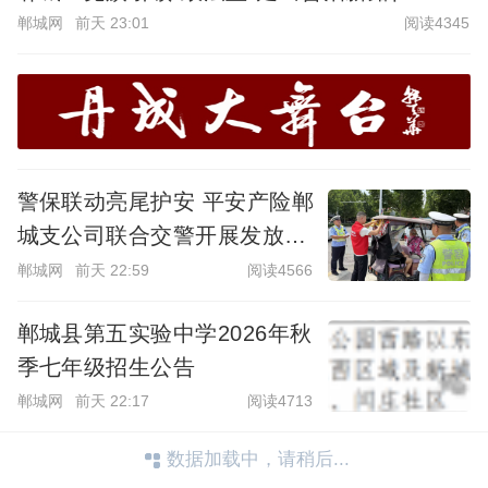
郸城网
前天 23:01
阅读4345
警保联动亮尾护安 平安产险郸
城支公司联合交警开展发放反
光条公益活动
郸城网
前天 22:59
阅读4566
郸城县第五实验中学2026年秋
季七年级招生公告
郸城网
前天 22:17
阅读4713
数据加载中，请稍后...